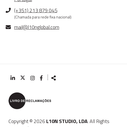
Telefone
(+351) 213 879 045
(Chamada para rede fixa nacional)
E-
mail@l10nglobal.com
mail
┊
Siga-
Partilhar
nos
na
Rede
Copyright © 2026
L10N STUDIO, LDA
. All Rights