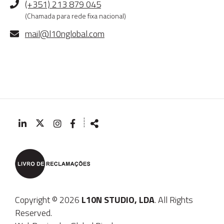
Telefone
(+351) 213 879 045
(Chamada para rede fixa nacional)
E-
mail@l10nglobal.com
mail
┊
Siga-
Partilhar
nos
na
Rede
Copyright © 2026
L10N STUDIO, LDA
. All Rights
Reserved.