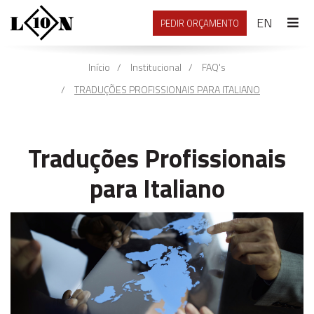
ENGLI
EN
PEDIR ORÇAMENTO
Início
Institucional
FAQ's
TRADUÇÕES PROFISSIONAIS PARA ITALIANO
Traduções Profissionais
para Italiano