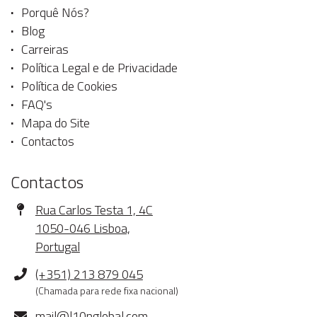
Porquê Nós?
Blog
Carreiras
Política Legal e de Privacidade
Política de Cookies
FAQ's
Mapa do Site
Contactos
Contactos
Morada
Rua Carlos Testa 1, 4C
1050-046 Lisboa,
Portugal
Telefone
(+351) 213 879 045
(Chamada para rede fixa nacional)
E-
mail@l10nglobal.com