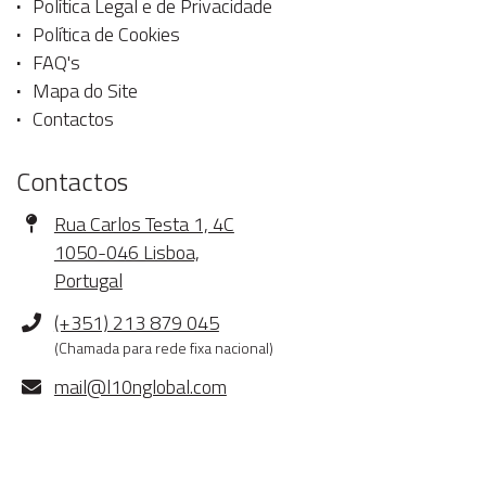
Política Legal e de Privacidade
Política de Cookies
FAQ's
Mapa do Site
Contactos
Contactos
Morada
Rua Carlos Testa 1, 4C
1050-046 Lisboa,
Portugal
Telefone
(+351) 213 879 045
(Chamada para rede fixa nacional)
E-
mail@l10nglobal.com
mail