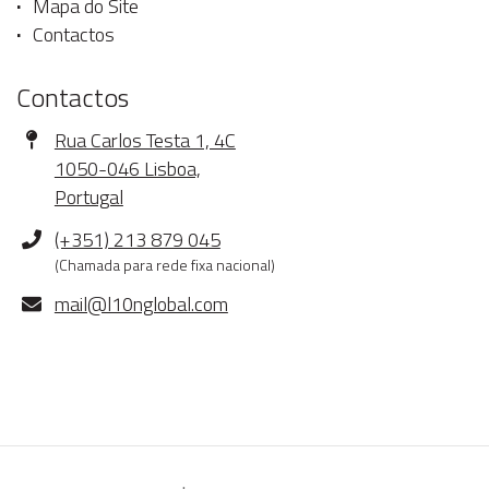
Mapa do Site
Contactos
Contactos
Morada
Rua Carlos Testa 1, 4C
1050-046 Lisboa,
Portugal
Telefone
(+351) 213 879 045
(Chamada para rede fixa nacional)
E-
mail@l10nglobal.com
mail