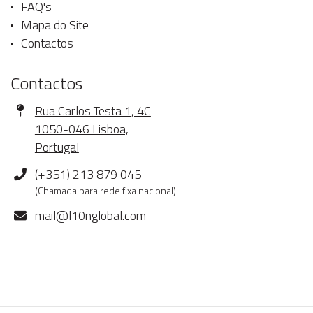
FAQ's
Mapa do Site
Contactos
Contactos
Morada
Rua Carlos Testa 1, 4C
1050-046 Lisboa,
Portugal
Telefone
(+351) 213 879 045
(Chamada para rede fixa nacional)
E-
mail@l10nglobal.com
mail