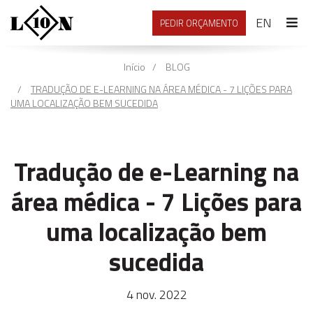
ENGLI
EN
PEDIR ORÇAMENTO
Início
BLOG
TRADUÇÃO DE E-LEARNING NA ÁREA MÉDICA - 7 LIÇÕES PARA
UMA LOCALIZAÇÃO BEM SUCEDIDA
Tradução de e-Learning na
área médica - 7 Lições para
uma localização bem
sucedida
4 nov. 2022