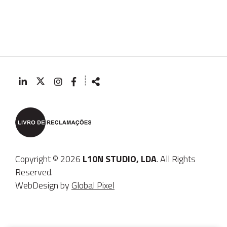
mail
┊
Siga-
Partilhar
nos
na
Rede
Copyright © 2026
L10N STUDIO, LDA
. All Rights
Reserved.
WebDesign by
Global Pixel