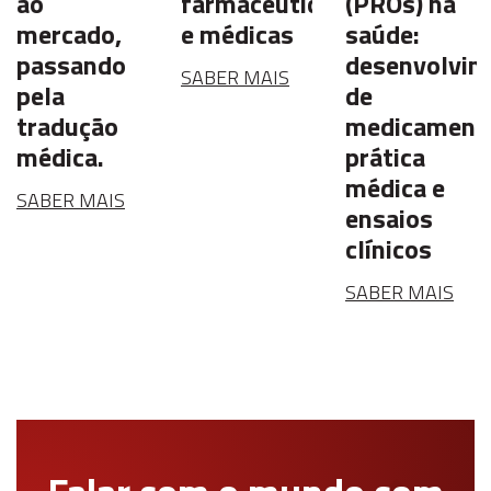
ao
farmacêuticas
(PROs) na
mercado,
e médicas
saúde:
passando
desenvolvim
SABER MAIS
pela
de
ão
tradução
medicament
r?
médica.
prática
médica e
SABER MAIS
ensaios
clínicos
SABER MAIS