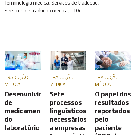
Terminologia medica
,
Servicos de traducao
,
Servicos de traducao medica
,
L10n
TRADUÇÃO
TRADUÇÃO
TRADUÇÃO
MÉDICA
MÉDICA
MÉDICA
Desenvolvimento
Sete
O papel dos
de
processos
resultados
medicamentos:
linguísticos
reportados
do
necessários
pelo
laboratório
a empresas
paciente