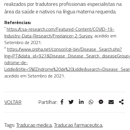
realizados por tradutores profissionais especialistas na
área da saúde e nativos na língua materna requerida.
Referências:
¹
https://csa-research.com/Featured-Content/COVID-19-
Industry-Data-Research/Freelancer-2-Survey
, acedido em
Setembro de 2021.
²
https://www.orpha.net/consor/cgi-bin/Disease_Search.php?
lng=PT&data_id=927&Disease_Disease_Search_diseaseGroup=
ndrome-de-
Liddle&title=S%EDndrome%20de%20Liddle&search=Disease_Sear
acedido em Setembro de 2021.
VOLTAR
Partilhar:
Tags:
Traducao medica
,
Traducao farmaceutica
,