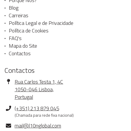
Porquê Nós?
Blog
Carreiras
Política Legal e de Privacidade
Política de Cookies
FAQ's
Mapa do Site
Contactos
Contactos
Morada
Rua Carlos Testa 1, 4C
1050-046 Lisboa,
Portugal
Telefone
(+351) 213 879 045
(Chamada para rede fixa nacional)
E-
mail@l10nglobal.com